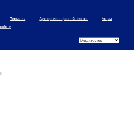
Термины
Аутсорсинг офисной печати
Акции
работу