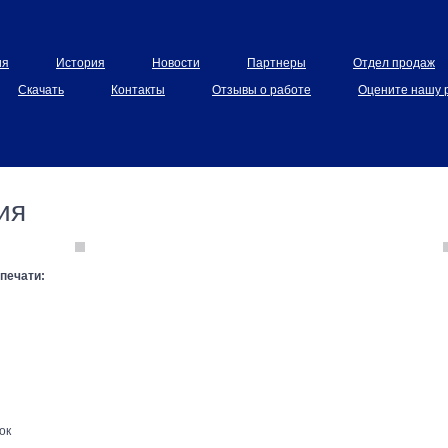
ия
История
Новости
Партнеры
Отдел продаж
Cкачать
Контакты
Отзывы о работе
Оцените нашу 
ия
печати:
ок