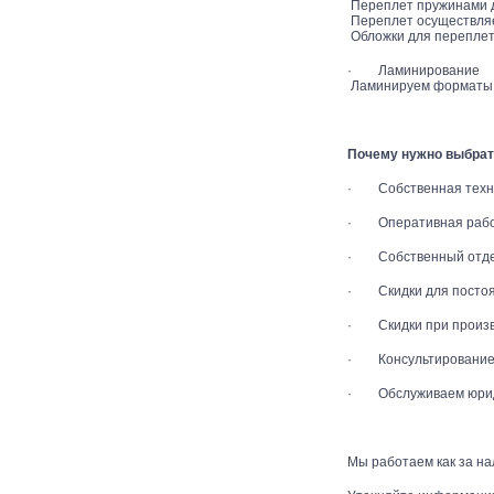
Переплет пружинами ди
Переплет осуществляе
Обложки для переплета
· Ламинирование
Ламинируем форматы с 
Почему нужно выбрат
· Собственная техни
· Оперативная работ
· Собственный отдел 
· Скидки для постоя
· Скидки при произв
· Консультирование 
· Обслуживаем юрид
Мы работаем как за на