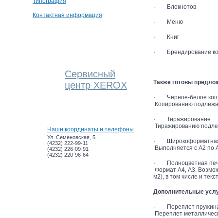
Типография
· Блокнотов
Контактная информация
· Меню
· Книг
· Брендирование ко
Сервисный
Также готовы предло
центр XEROX
· Черное-белое коп
Копированию подлежа
· Тиражирование
Тиражированию подлеж
Наши координаты и телефоны
Ул. Семеновская, 5
· Широкоформатная 
(4232) 222-99-11
Выполняется с А2 по 
(4232) 226-09-91
(4232) 220-96-64
· Полноцветная печа
Формат А4, А3. Возмож
м2), в том числе и текс
Дополнительные услу
· Переплет пружин
Переплет металлически