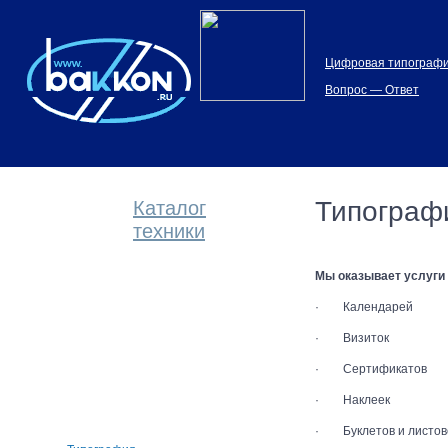
Цифровая типограф
Вопрос — Ответ
Типограф
Каталог
техники
Мы оказывает услуги 
· Календарей
· Визиток
Цифровая
типография
· Сертификатов
· Наклеек
· Буклетов и листов