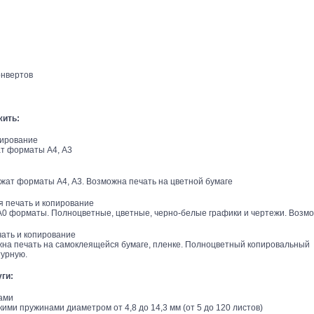
нвертов
жить:
ирование
т форматы А4, А3
ат форматы А4, А3. Возможна печать на цветной бумаге
печать и копирование
А0 форматы. Полноцветные, цветные, черно-белые графики и чертежи. Возмо
ть и копирование
на печать на самоклеящейся бумаге, пленке. Полноцветный копировальный а
турную.
ги:
ами
ми пружинами диаметром от 4,8 до 14,3 мм (от 5 до 120 листов)