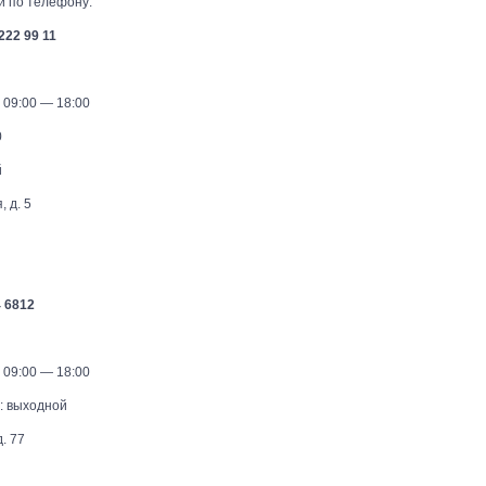
 по телефону:
222 99 11
 09:00 — 18:00
0
й
, д. 5
4 6812
 09:00 — 18:00
: выходной
. 77