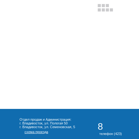
Отдел продаж и Администрация:
г. Владивосток, ул. Пологая 50
8
г. Владивосток, ул. Семеновская, 5
схема проезда
телефон (423)