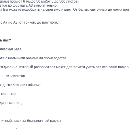
аметром от 6 мм до 50 мм(от 5 до 500 листов)
тся до формата А3 включительно.
 Вы можете подобрать на свой вкус и цвет. От белых картонных до ярких по
А7 по А3, от тонкого до плотного.
ь нас?
ческая база
а с большими объемами производства
дизайна, который разработает макет для печати учитывая все ваши пожел
нных клиентов
одстве больших объемов
клиентов
ические лица
личный, так и за безналичный расчет